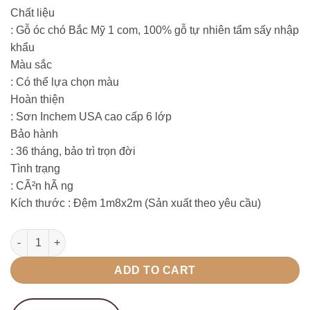
Chất liệu
: Gỗ óc chó Bắc Mỹ 1 com, 100% gỗ tự nhiên tẩm sấy nhập
khẩu
Màu sắc
: Có thể lựa chọn màu
Hoàn thiện
: Sơn Inchem USA cao cấp 6 lớp
Bảo hành
: 36 tháng, bảo trì trọn đời
Tình trạng
: CÃ²n hÃ ng
Kích thước
: Đệm 1m8x2m (Sản xuất theo yêu cầu)
GIƯỜNG NGỦ GỖ ÓC CHÓ GADY - GOC08 quantity
ADD TO CART