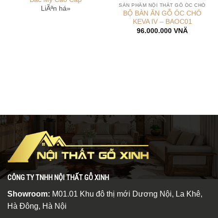
SẢN PHẨM NỘI THẤT GỖ ÓC CHÓ
LiÃªn há»
BỘ BÀN ĂN GỖ ÓC CHÓ
KEVA IV – BAOC01
96.000.000
VNÄ
CÔNG TY TNHH NỘI THẤT GỖ XINH
Showroom:
M01.01 Khu đô thị mới Dương Nội, La Khê,
Hà Đông, Hà Nội