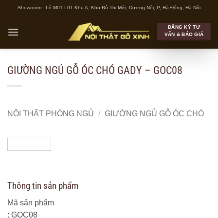
Bỏ
Showroom : Lô M01.L01 Khu A, Khu Đô Thị Mới, Dương Nội, P, Hà Đông, Hà Nội
qua
ĐĂNG KÝ TƯ
nội
VẤN & BÁO GIÁ
dung
GIƯỜNG NGỦ GỖ ÓC CHÓ GADY – GOC08
NỘI THẤT PHÒNG NGỦ
/
GIƯỜNG NGỦ GỖ ÓC CHÓ
Thông tin sản phẩm
Mã sản phẩm
: GOC08