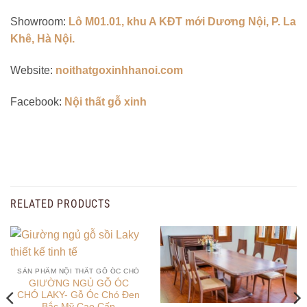
Showroom:
Lô M01.01, khu A KĐT mới Dương Nội, P. La
Khê, Hà Nội.
Website:
noithatgoxinhhanoi.com
Facebook:
Nội thất gỗ xinh
RELATED PRODUCTS
SẢN PHẨM NỘI THẤT GỖ ÓC CHÓ
GIƯỜNG NGỦ GỖ ÓC
CHÓ LAKY- Gỗ Óc Chó Đen
Bắc Mỹ Cao Cấp