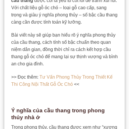
cầu thang
được coi là yếu tố cốt lõi để tránh xui rủi.
Với chất liệu gỗ óc chó – loại gỗ cao cấp, sang
trọng và giàu ý nghĩa phong thủy – số bậc cầu thang
càng cần được tính toán kỹ lưỡng.
Bài viết này sẽ giúp bạn hiểu rõ ý nghĩa phong thủy
của cầu thang, cách tính số bậc chuẩn theo quan
niệm dân gian, đồng thời chỉ ra cách kết hợp cầu
thang gỗ óc chó để mang lại sự thịnh vượng và bình
an cho gia đình.
>> Đọc thêm:
Tư Vấn Phong Thủy Trong Thiết Kế
Thi Công Nội Thất Gỗ Óc Chó
<<
Ý nghĩa của cầu thang trong phong
thủy nhà ở
Trong phong thủy, cầu thang được xem như “xương