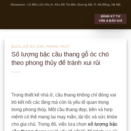
Bỏ
Showroom : Lô M01.L01 Khu A, Khu Đô Thị Mới, Dương Nội, P, Hà Đông, Hà Nội
qua
ĐĂNG KÝ TƯ
nội
VẤN & BÁO GIÁ
dung
BLOG
,
GỖ ÓC CHÓ
,
PHONG THUỶ
Số lượng bậc cầu thang gỗ óc chó
theo phong thủy để tránh xui rủi
Trong thiết kế nhà ở, cầu thang không chỉ đóng vai
trò kết nối các tầng mà còn là yếu tố quan trọng
trong phong thủy. Một cầu thang đẹp, bền và hợp
mệnh có thể mang lại may mắn, tài lộc và sức khỏe
cho gia chủ. Trong đó, việc lựa chọn
số lượng bậc